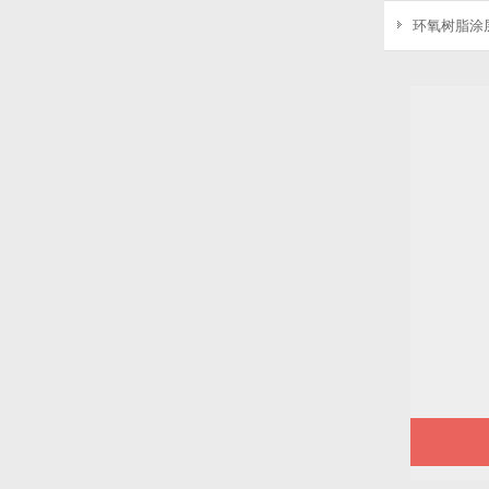
环氧树脂涂