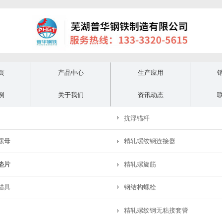
页
产品中心
生产应用
例
关于我们
资讯动态
抗浮锚杆
螺母
精轧螺纹钢连接器
垫片
精轧螺旋筋
锚具
钢结构螺栓
精轧螺纹钢无粘接套管