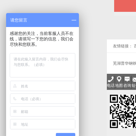
请您留言
感谢您的关注，当前客服人员不在
线，请填写一下您的信息，我们会
尽快和您联系。
友情链接：
芜湖普华钢
电话
地图
咨询
短