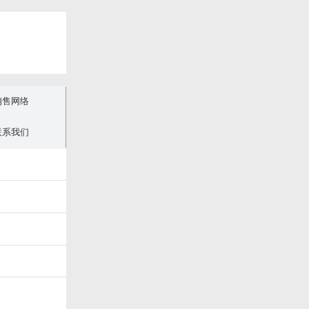
销售网络
联系我们