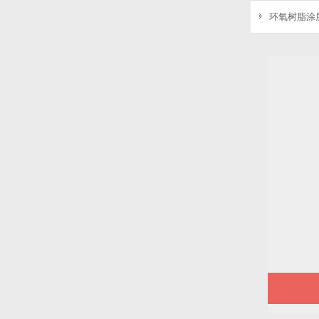
环氧树脂涂