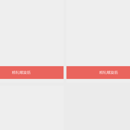
精轧螺旋筋
精轧螺旋筋