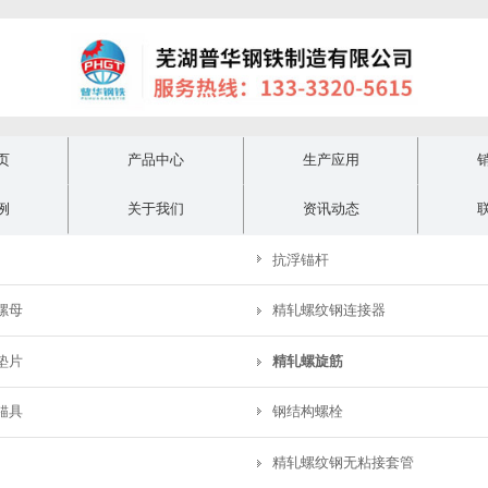
页
产品中心
生产应用
例
关于我们
资讯动态
抗浮锚杆
螺母
精轧螺纹钢连接器
垫片
精轧螺旋筋
锚具
钢结构螺栓
精轧螺纹钢无粘接套管