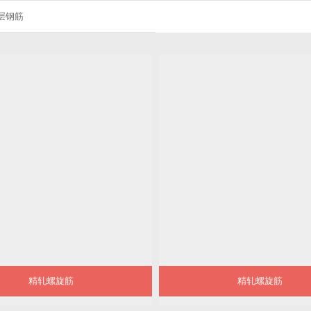
层钢筋
精轧螺旋筋
精轧螺旋筋