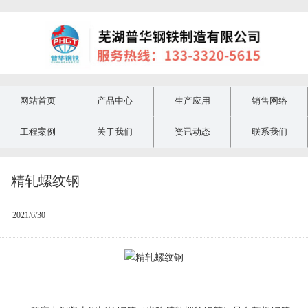
网站首页
产品中心
生产应用
销售网络
工程案例
关于我们
资讯动态
联系我们
精轧螺纹钢
2021/6/30